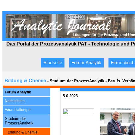
Das Portal der Prozessanalytik PAT - Technologie
und P
Startseite
Forum Analytik
Firmenbuch
Bildung & Chemie
- Studium der ProzessAnalytik - Berufs~Verbände
Forum Analytik
5.6.2023
Nachrichten
Veranstaltungen
Studium der
Prozess
A
nalytik
Bildung & Chemie