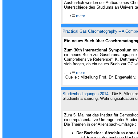
Ausführlich werden der Aufbau eines Che
Unterschiede des Studiums an Universitä
...
mehr
Practical Gas Chromatography – A Compre
Ein neues Buch über Gaschromatogra
Zum 30th International Symposium on
ein neues Buch zur Gaschromatographie 
Comprehensive Reference“, K. Dettmer-Wi
sich fragen, ob ein neues Buch zur GC wirk
...
mehr
Quelle : Mitteilung Prof. Dr. Engewald v.
Studienbedingungen 2014
- Die 5. Allens
Studienfinanzierung, Wohnungssituation
u
Zum 5. Mal hat das Institut für Demosk
eine repräsentative Umfrage unter Studen
Die Themen in der Allensbach-Umfrage :
Der Bachelor : Abschluss ohne
... 61 Prozent der heutigen Bache