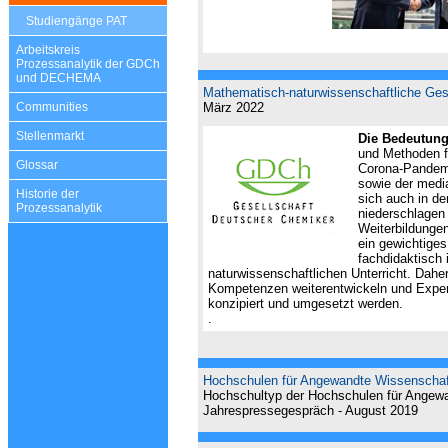
Studiengänge PAT
Arbeitskreis
Prozessanalytik der GDCh
und DECHEMA
Mathematisch-naturwissenschaftliche Gesel
Communities
März 2022
Stellenmarkt
Die Bedeutun
und Methoden
Glossar
Corona-Pandem
sowie der medi
Historie der
sich auch in de
Prozessanalytik
niederschlage
Weiterbildung
e
ein gewichtiges
fachdidaktisch 
naturwissenschaftli
chen Unterricht
.
Daher
Kompetenzen
wei
terentwickeln
und
Expe
konzipiert und umge
setzt werden.
.
Hochschulen für Angewandte Wissenschaft
Hochschultyp der Hochschulen für Angewa
Jahrespressegespräch - August 2019