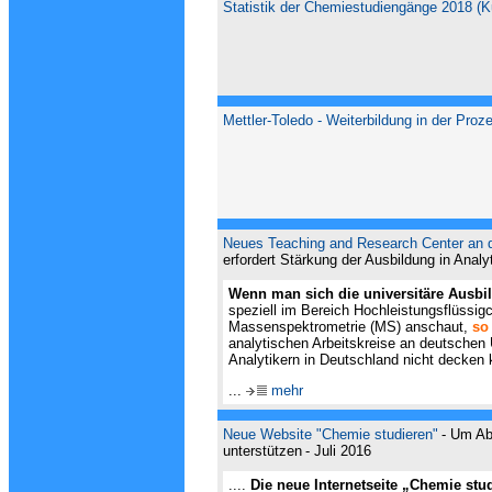
Statistik der Chemiestudiengänge 2018 (K
Mettler-Toledo - Weiterbildung in der Pro
Neues Teaching and Research Center an d
erfordert Stärkung der Ausbildung in Anal
Wenn man sich die universitäre Ausbi
speziell im Bereich Hochleistungsflüssi
Massenspektrometrie (MS) anschaut,
so
analytischen Arbeitskreise an deutschen 
Analytikern in Deutschland nicht decken 
...
mehr
Neue Website "Chemie studieren"
- Um Ab
unterstützen
- Juli 2016
....
Die neue Internetseite „Chemie stu