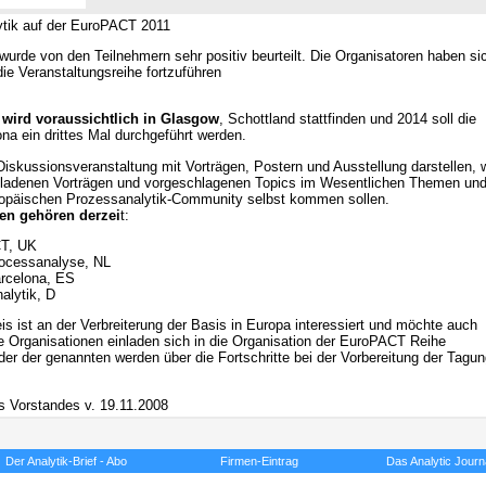
tik auf der EuroPACT 2011
rde von den Teilnehmern sehr positiv beurteilt. Die Organisatoren haben si
ie Veranstaltungsreihe fortzuführen
wird voraussichtlich in Glasgow
, Schottland stattfinden und 2014 soll die
a ein drittes Mal durchgeführt werden.
iskussionsveranstaltung mit Vorträgen, Postern und Ausstellung darstellen, 
ladenen Vorträgen und vorgeschlagenen Topics im Wesentlichen Themen un
ropäischen Prozessanalytik-Community selbst kommen sollen.
en gehören derzei
t:
T, UK
ocessanalyse, NL
arcelona, ES
alytik, D
is ist an der Verbreiterung der Basis in Europa interessiert und möchte auch
re Organisationen einladen sich in die Organisation der EuroPACT Reihe
eder der genannten werden über die Fortschritte bei der Vorbereitung der Tagu
es Vorstandes v. 19.11.2008
Der Analytik-Brief - Abo
Firmen-Eintrag
Das Analytic Journ