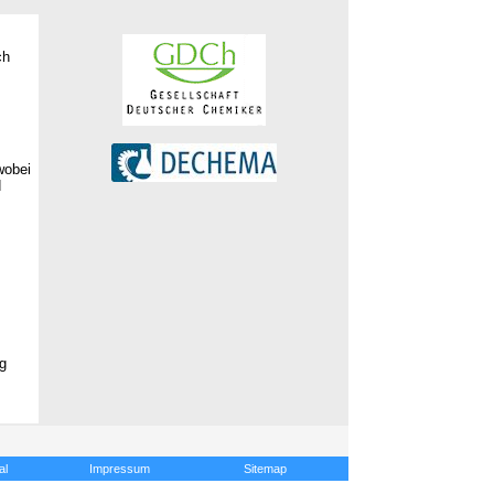
ch
wobei
d
ng
al
Impressum
Sitemap