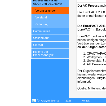
Prozessanalytik der
GDCh und DECHEMA
Der AK Prozessanaly
Veranstaltungen
Die EuroPACT 2008 wu
daher entschlossen d
Vorstand
.
Gründung
Die EuroPACT 2011 
EuroPACT in Barcelon
Communities
EuroPACT soll eine D
Stellenmarkt
neben wenigen einge
Vorträge aus der Eu
Glossar
Zu den Organisator
Historie der
CPACT/APAC
Prozessanalytik
Workgroep Pr
Universität B
AK Prozessan
Der Organisatorenkre
hiermit wieder weite
einzubringen. Mitgli
informiert.
Quelle: Mitteilung d
©
Analytic Journal
2026
Kontakt