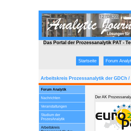
Das Portal der Prozessanalytik PAT - 
Startseite
Forum Analyt
Arbeitskreis Prozessanalytik der GDCh
Forum Analytik
Der AK Prozessanaly
Nachrichten
Veranstaltungen
Studium der
ProzesAnalytik
Arbeitskreis