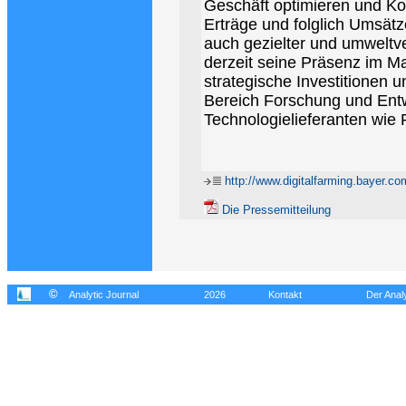
Geschäft optimieren und Kos
Erträge und folglich Umsät
auch gezielter und umweltve
derzeit seine Präsenz im M
strategische Investitionen u
Bereich Forschung und Entw
Technologielieferanten wie
http://www.digitalfarming.bayer.co
Die Pressemitteilung
©
Analytic Journal
2026
Kontakt
Der Analy