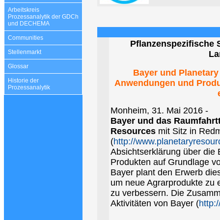
Arbeitskreis
Prozessanalytik der GDCh
und DECHEMA
Communities
Pflanzenspezifische S
Stellenmarkt
La
Glossar
Bayer und Planetar
Historie der
Anwendungen und Produkt
Prozessanalytik
Monheim, 31. Mai 2016 -
Bayer und das Raumfahrt
Resources
mit Sitz in Red
(
http://www.planetaryresou
Absichtserklärung über di
Produkten auf Grundlage von
Bayer plant den Erwerb die
um neue Agrarprodukte zu 
zu verbessern. Die Zusammen
Aktivitäten von Bayer (
http: