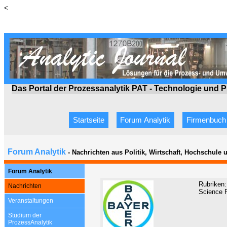
<
Das Portal der Prozessanalytik PAT - Technologie
und P
Startseite
Forum Analytik
Firmenbuch
Forum Analytik
- Nachrichten aus Politik, Wirtschaft, Hochschule
Forum Analytik
Rubriken:
Nachrichten
Science F
Veranstaltungen
Studium der
Prozess
A
nalytik