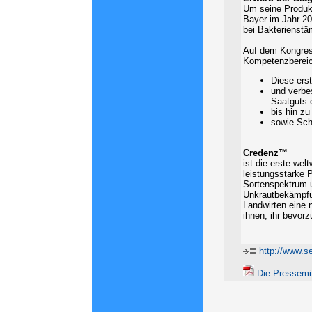
Um seine Produkt
Bayer im Jahr 20
bei Bakterienst
Auf dem Kongress
Kompetenzberei
Diese ers
und verbe
Saatguts 
bis hin z
sowie Sch
Credenz™
ist die erste we
leistungsstarke 
Sortenspektrum u
Unkrautbekämpfun
Landwirten eine 
ihnen, ihr bevo
http://www.s
Die Pressemit