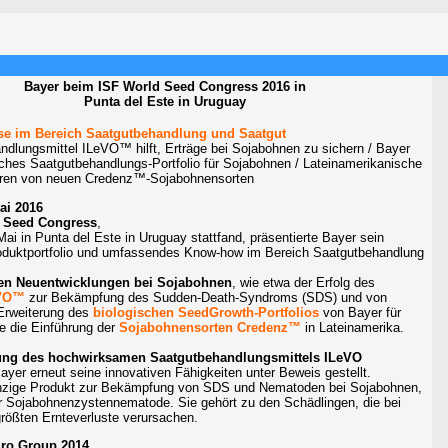
Bayer beim ISF World Seed Congress 2016 in
Punta del Este in Uruguay
ise im Bereich Saatgutbehandlung und Saatgut
dlungsmittel ILeVO™ hilft, Erträge bei Sojabohnen zu sichern / Bayer
isches Saatgutbehandlungs-Portfolio für Sojabohnen / Lateinamerikanische
tieren von neuen Credenz™-Sojabohnensorten
ai 2016
 Seed Congress
,
ai in Punta del Este in Uruguay stattfand, präsentierte Bayer sein
roduktportfolio und umfassendes Know-how im Bereich Saatgutbehandlung
en Neuentwicklungen bei Sojabohnen
, wie etwa der Erfolg des
LeVO™
zur Bekämpfung des Sudden-Death-Syndroms (SDS) und von
Erweiterung des
biologischen SeedGrowth-Portfolios
von Bayer für
e die Einführung der
Sojabohnensorten Credenz™
in Lateinamerika.
rung des hochwirksamen Saatgutbehandlungsmittels ILeVO
ayer erneut seine innovativen Fähigkeiten unter Beweis gestellt.
inzige Produkt zur Bekämpfung von SDS und Nematoden bei Sojabohnen,
er Sojabohnenzystennematode. Sie gehört zu den Schädlingen, die bei
rößten Ernteverluste verursachen.
gro Group 2014