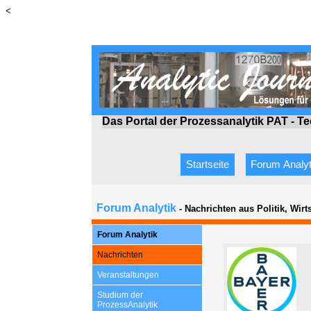
<
Das Portal der Prozessanalytik PAT - T
Startseite
Forum Analyt
Forum Analytik
- Nachrichten aus Politik, Wi
Forum Analytik
Nachrichten
Veranstaltungen
Studium der
Prozess
A
nalytik