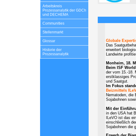
Arbeitskreis
Prozessanalytik der GDCh
und DECHEMA
Communities
Stellenmarkt
Globale Expert
Glossar
Das Saatgutbehan
erweitert biolog
Historie der
Prozessanalytik
Landwirte profi
Monheim, 18. M
Beim ISF World
der vom 15.-18. M
erstklassiges P
und Saatgut.
Im Fokus stand
Beizmittels I
Nematoden, die 
Sojabohnen sowi
Mit der Einfüh
in den USA hat B
ILeVO ist das e
einschließlich d
Sojabohnen die g
Erwerb der Bia