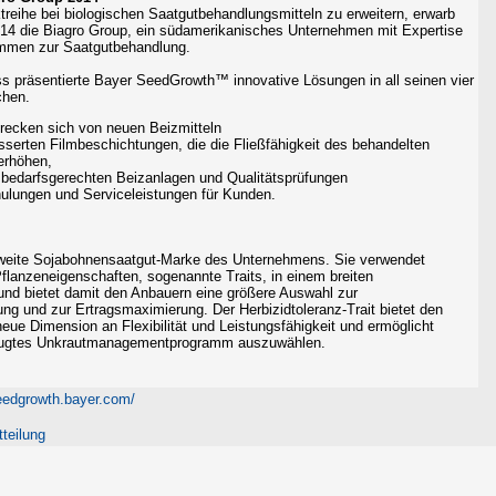
reihe bei biologischen Saatgutbehandlungsmitteln zu erweitern, erwarb
14 die Biagro Group, ein südamerikanisches Unternehmen mit Expertise
ämmen zur Saatgutbehandlung.
 präsentierte Bayer SeedGrowth™ innovative Lösungen in all seinen vier
chen.
trecken sich von neuen Beizmitteln
sserten Filmbeschichtungen, die die Fließfähigkeit des behandelten
erhöhen,
u bedarfsgerechten Beizanlagen und Qualitätsprüfungen
ulungen und Serviceleistungen für Kunden.
ltweite Sojabohnensaatgut-Marke des Unternehmens. Sie verwendet
Pflanzeneigenschaften, sogenannte Traits, in einem breiten
nd bietet damit den Anbauern eine größere Auswahl zur
g und zur Ertragsmaximierung. Der Herbizidtoleranz-Trait bietet den
neue Dimension an Flexibilität und Leistungsfähigkeit und ermöglicht
rzugtes Unkrautmanagementprogramm auszuwählen.
eedgrowth.bayer.com/
teilung