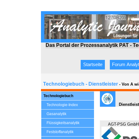
Das Portal der Prozessanalytik PAT - T
Startseite
Forum Analyt
Technologiebuch - Dienstleister
- Von A wi
Technologiebuch
Dienstleis
Technologie-Index
Gasanalytik
Flüssigkeitsanalytik
AGT-PSG GmbH 
Feststoffanalytik