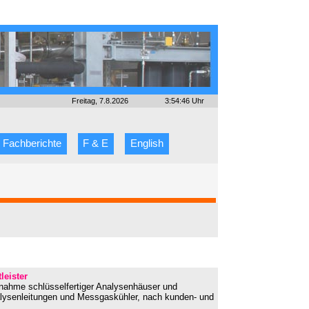
Freitag, 7.8.2026
3:54:46 Uhr
Fachberichte
F & E
English
leister
ebnahme schlüsselfertiger Analysenhäuser und
lysenleitungen und Messgaskühler, nach kunden- und