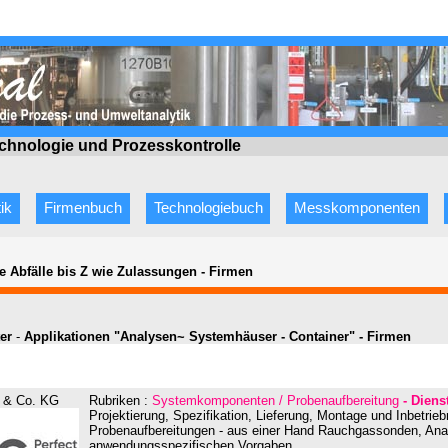
echnologie
und Prozesskontrolle
ik
Firmenbuch
Technologiebuch
Messkomponenten
e Abfälle bis Z wie Zulassungen
-
Firmen
ter
-
Applikationen "Analysen~ Systemhäuser - Container" - Firmen
& Co. KG
Rubriken :
Systemkomponenten / Probenaufbereitung
- Dienst
Projektierung, Spezifikation, Lieferung, Montage und Inbetri
Probenaufbereitungen - aus einer Hand Rauchgassonden, Ana
anwendungsspezifischen Vorgaben