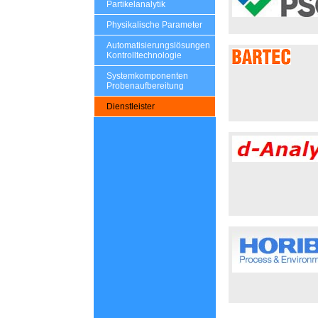
Partikelanalytik
Physikalische Parameter
Automatisierungslösungen
Kontrolltechnologie
Systemkomponenten
Probenaufbereitung
Dienstleister