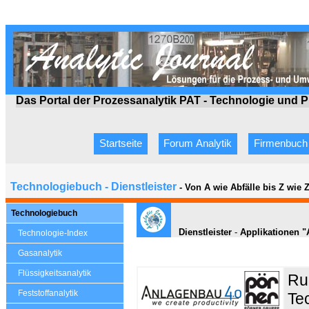
Das Portal der Prozessanalytik PAT - Technologie
und P
Startseite
Forum Analytik
Firmenbuch
Technologiebuch - Dienstleister
- Von A wie Abfälle bis Z wie
Technologiebuch
Dienstleister
-
Applikationen "
Technologie-Index
Gasanalytik
Flüssigkeitsanalytik
Ru
Feststoffanalytik
Te