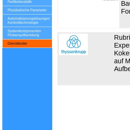
Ba
Partikelanalytik
Fo
Physikalische Parameter
Automatisierungslösungen
Kontrolltechnologie
Systemkomponenten
Probenaufbereitung
Rubr
Exper
Dienstleister
Koker
auf 
Aufb