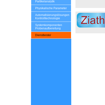
Partikelanalytik
Physikalische Parameter
Automatisierungslösungen
Kontrolltechnologie
Systemkomponenten
Probenaufbereitung
Dienstleister