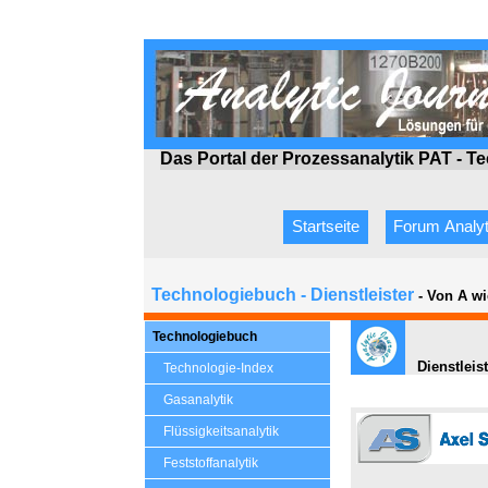
Das Portal der Prozessanalytik PAT - T
Startseite
Forum Analyt
Technologiebuch - Dienstleister
- Von A wi
Technologiebuch
Dienstleis
Technologie-Index
Gasanalytik
Flüssigkeitsanalytik
Feststoffanalytik