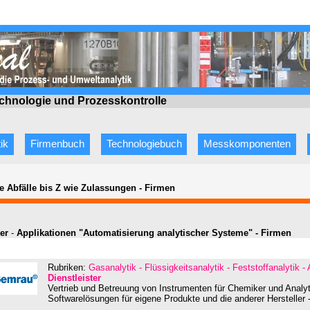
echnologie
und Prozesskontrolle
ik
Firmenbuch
Technologiebuch
Messkomponenten
e Abfälle bis Z wie Zulassungen
-
Firmen
ter
-
Applikationen "Automatisierung analytischer Systeme" - Firmen
Rubriken:
Gasanalytik - Flüssigkeitsanalytik - Feststoffanalytik -
Dienstleister
Vertrieb und Betreuung von Instrumenten für Chemiker und Analytik
Softwarelösungen für eigene Produkte und die anderer Hersteller