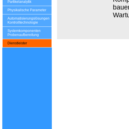
Partikelanalytik
bauen
Physikalische Parameter
Wartu
Automatisierungslösungen
Kontrolltechnologie
Systemkomponenten
Probenaufbereitung
Dienstleister