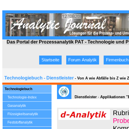
Das Portal der Prozessanalytik PAT - Technologie
und P
Startseite
Forum Analytik
Firmenbuch
Technologiebuch - Dienstleister
- Von A wie Abfälle bis Z wie
Technologiebuch
Dienstleister
-
Applikationen 
Technologie-Index
Gasanalytik
Rubri
Flüssigkeitsanalytik
Prob
Feststoffanalytik
Kompe