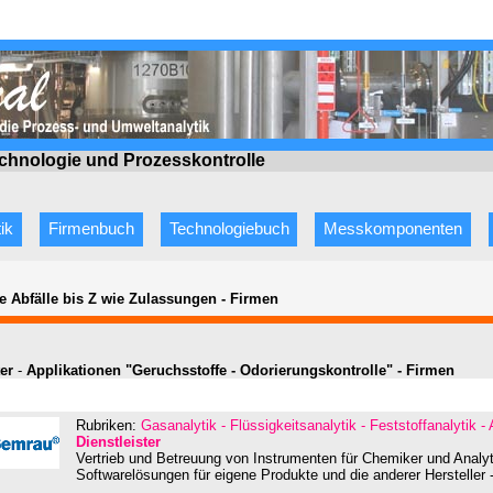
echnologie
und Prozesskontrolle
ik
Firmenbuch
Technologiebuch
Messkomponenten
e Abfälle bis Z wie Zulassungen
-
Firmen
ter
-
Applikationen "Geruchsstoffe - Odorierungskontrolle" - Firmen
Rubriken:
Gasanalytik - Flüssigkeitsanalytik - Feststoffanalytik -
Dienstleister
Vertrieb und Betreuung von Instrumenten für Chemiker und Analytik
Softwarelösungen für eigene Produkte und die anderer Hersteller