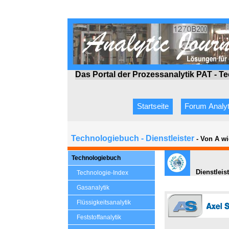
Das Portal der Prozessanalytik PAT - T
Startseite
Forum Analyt
Technologiebuch - Dienstleister
- Von A wi
Technologiebuch
Dienstleis
Technologie-Index
Gasanalytik
Flüssigkeitsanalytik
Feststoffanalytik