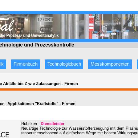
echnologie
und Prozesskontrolle
ik
Firmenbuch
Technologiebuch
Messkomponenten
e Abfälle bis Z wie Zulassungen
-
Firmen
ter
-
Applikationen "Kraftstoffe" - Firmen
Rubriken :
Dienstleister
Neuartige Technologie zur Wasserstofferzeugung mit dem Plasma
ressourcenschonend auf einfachem Wege mit hohem Wirkungsgr