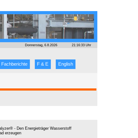
Donnerstag, 6.8.2026
21:16:33 Uhr
Fachberichte
F & E
English
lyzer® - Den Energieträger Wasserstoff
ad erzeugen