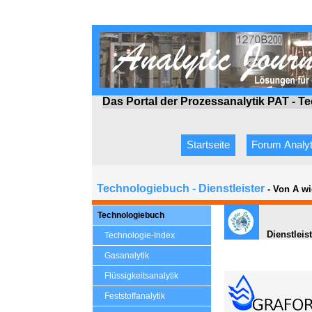
Das Portal der Prozessanalytik PAT - T
Startseite
Forum Analyt
Technologiebuch - Dienstleister
- Von A wi
Technologiebuch
Dienstleis
Technologie-Index
Gasanalytik
Flüssigkeitsanalytik
Feststoffanalytik