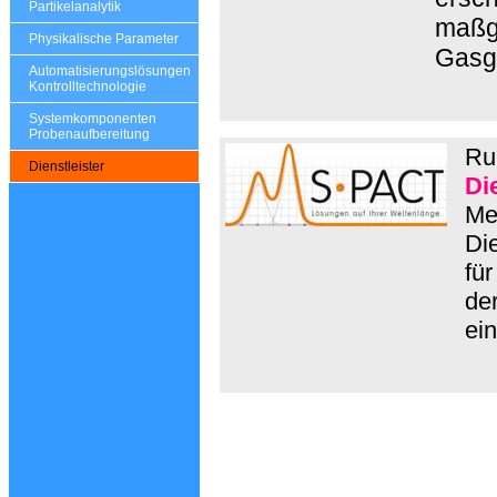
Partikelanalytik
maßge
Physikalische Parameter
Gasg
Automatisierungslösungen
Kontrolltechnologie
Systemkomponenten
Probenaufbereitung
Ru
Dienstleister
Di
Me
Die
für
de
ei