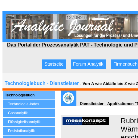
Das Portal der Prozessanalytik PAT - Technologie
und P
Startseite
Forum Analytik
Firmenbuch
Technologiebuch - Dienstleister
- Von A wie Abfälle bis Z wie
Technologiebuch
Dienstleister
-
Applikationen "
Technologie-Index
Gasanalytik
Rubr
Flüssigkeitsanalytik
Wärme
Feststoffanalytik
ersch