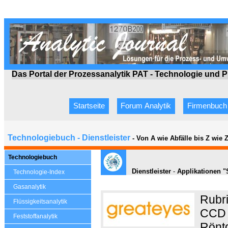
Das Portal der Prozessanalytik PAT - Technologie
und P
Startseite
Forum Analytik
Firmenbuch
Technologiebuch - Dienstleister
- Von A wie Abfälle bis Z wie
Technologiebuch
Dienstleister
-
Applikationen "S
Technologie-Index
Gasanalytik
Rubr
Flüssigkeitsanalytik
CCD 
Feststoffanalytik
Röntg