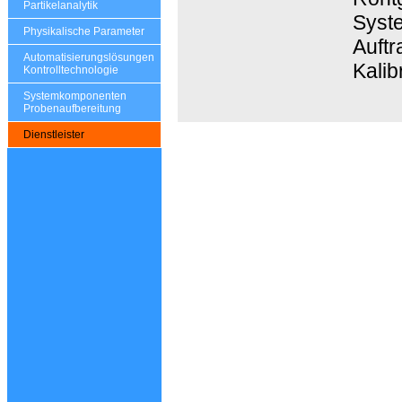
Partikelanalytik
Syste
Physikalische Parameter
Auft
Automatisierungslösungen
Kalib
Kontrolltechnologie
Systemkomponenten
Probenaufbereitung
Dienstleister