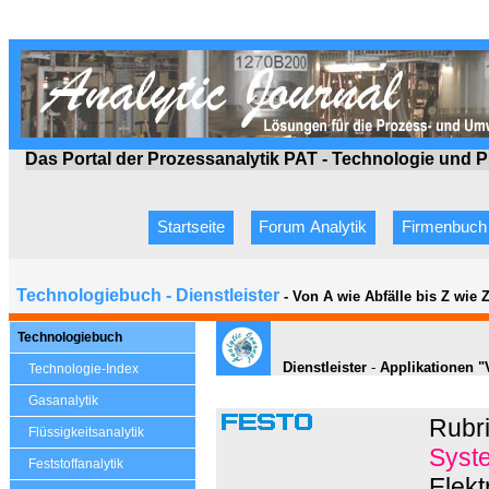
Das Portal der Prozessanalytik PAT - Technologie
und P
Startseite
Forum Analytik
Firmenbuch
Technologiebuch - Dienstleister
- Von A wie Abfälle bis Z wie
Technologiebuch
Dienstleister
-
Applikationen "
Technologie-Index
Gasanalytik
Rubr
Flüssigkeitsanalytik
Syst
Feststoffanalytik
Elekt