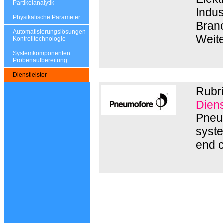
Partikelanalytik
Indus
Physikalische Parameter
Branc
Automatisierungslösungen
Weite
Kontrolltechnologie
Systemkomponenten
Probenaufbereitung
Dienstleister
Rubr
Diens
Pneum
syste
end c