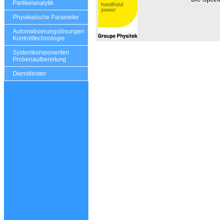
Partikelanalytik
Physikalische Parameter
Automatisierungslösungen
Kontrolltechnologie
Systemkomponenten
Probenaufbereitung
Dienstleister