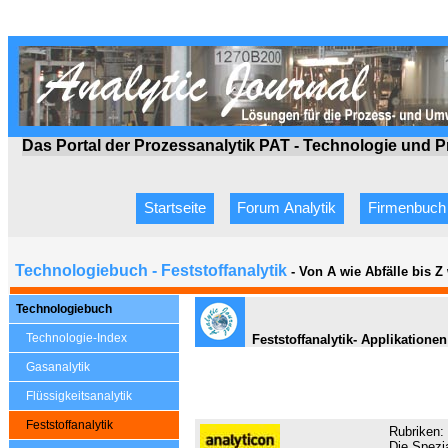
Das Portal der Prozessanalytik PAT - Technologie
und P
Startseite
Forum Analytik
Firmenbuch
Technologiebuch - Feststoffanalytik
- Von A wie Abfälle bis 
Technologiebuch
Technologie-Index
Feststoffanalytik- Applikationen
Gasanalytik
Flüssigkeitsanalytik
Feststoffanalytik
Rubriken:
Die Spezia