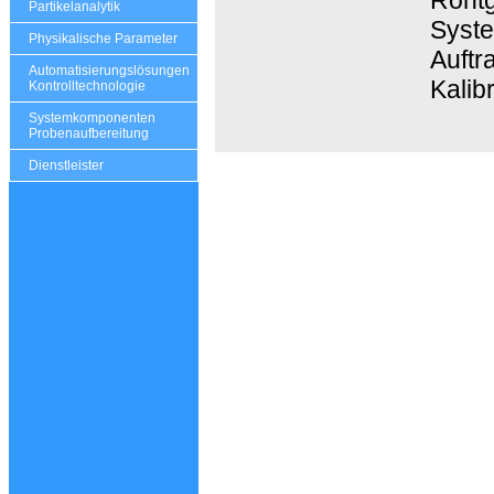
Partikelanalytik
Syste
Physikalische Parameter
Auftr
Automatisierungslösungen
Kalib
Kontrolltechnologie
Systemkomponenten
Probenaufbereitung
Dienstleister