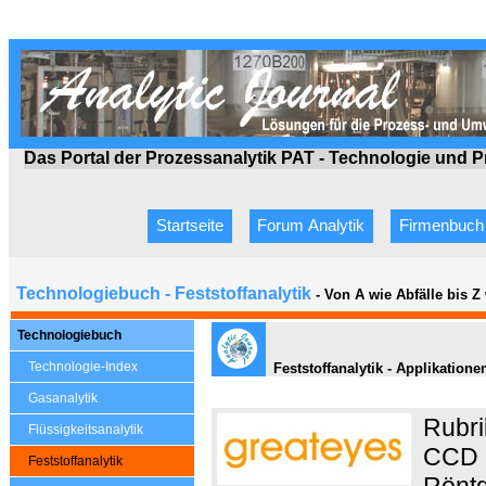
Das Portal der Prozessanalytik PAT - Technologie
und P
Startseite
Forum Analytik
Firmenbuch
Technologiebuch - Feststoffanalytik
- Von A wie Abfälle bis 
Technologiebuch
Technologie-Index
Feststoffanalytik - Applikatione
Gasanalytik
Rubri
Flüssigkeitsanalytik
CCD K
Feststoffanalytik
Röntg