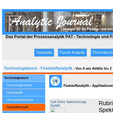
Das Portal der Prozessanalytik PAT - Technologie
und P
Startseite
Forum Analytik
Firmenbuch
Technologiebuch - Feststoffanalytik
- Von A wie Abfälle bis 
Technologiebuch
Technologie-Index
Feststoffanalytik - Applikatio
Gasanalytik
Flüssigkeitsanalytik
Carl Zeiss Spectroscopy
Rubr
GmbH
Feststoffanalytik
Spekt