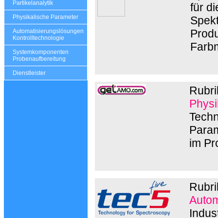
Partikelanalytik
für d
Physikalische Parameter
Spekt
Produ
Automatisierungslösungen
Kontrolltechnologie
Farb
Systemkomponenten
Probenaufbereitung
Dienstleister
Rubri
Physi
Techn
Param
im Pr
Rubri
Autom
Indus