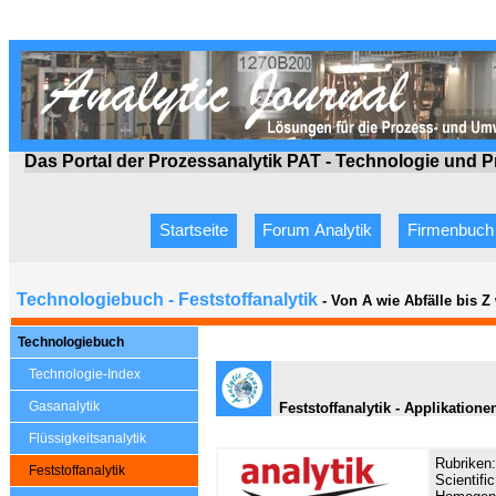
Das Portal der Prozessanalytik PAT - Technologie
und P
Startseite
Forum Analytik
Firmenbuch
Technologiebuch - Feststoffanalytik
- Von A wie Abfälle bis 
Technologiebuch
Technologie-Index
Gasanalytik
Feststoffanalytik - Applikatione
Flüssigkeitsanalytik
Rubriken:
Feststoffanalytik
Scientifi