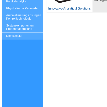
Homogeni
Partikelanalytik
Innovative Analytical Solutions
Physikalische Parameter
Automatisierungslösungen
Kontrolltechnologie
Systemkomponenten
Probenaufbereitung
Dienstleister