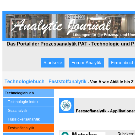
Das Portal der Prozessanalytik PAT - Technologie
und P
Startseite
Forum Analytik
Firmenbuch
Technologiebuch - Feststoffanalytik
- Von A wie Abfälle bis 
Technologiebuch
Technologie-Index
Gasanalytik
Feststoffanalytik - Applikatione
Flüssigkeitsanalytik
Feststoffanalytik
Rubriken