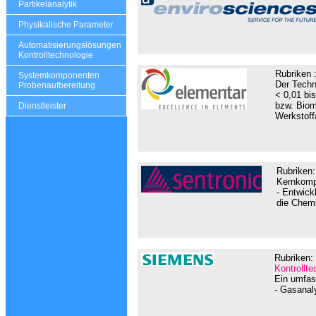
Partikelanalytik
Physikalische Parameter
Automatisierungslösungen
Kontrolltechnologie
Rubriken 
Systemkomponenten
Der Techn
Probenaufbereitung
< 0,01 bi
bzw. Biom
Dienstleister
Werkstoffa
Rubriken
Kernkompe
- Entwic
die Chemi
Rubriken:
Kontrollte
Ein umfas
- Gasanal