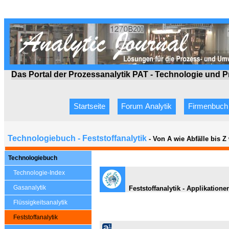
Das Portal der Prozessanalytik PAT - Technologie
und P
Startseite
Forum Analytik
Firmenbuch
Technologiebuch - Feststoffanalytik
- Von A wie Abfälle bis 
Technologiebuch
Technologie-Index
Gasanalytik
Feststoffanalytik - Applikatio
Flüssigkeitsanalytik
Feststoffanalytik