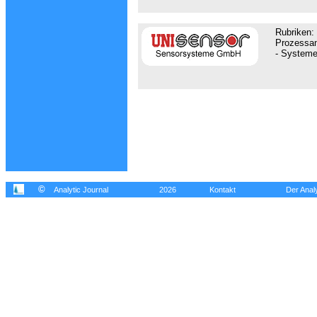
Rubriken:
Prozessan
- Systeme 
©
Analytic Journal
2026
Kontakt
Der Analy