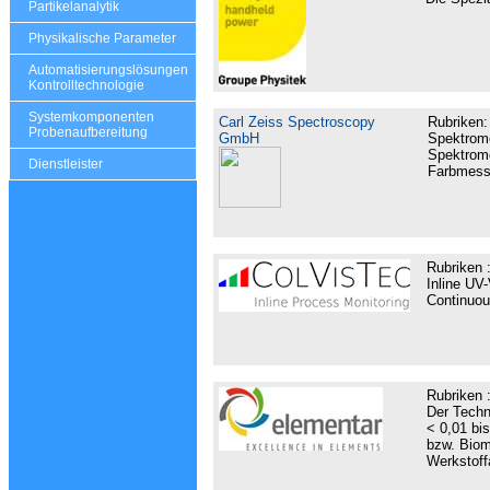
Partikelanalytik
Physikalische Parameter
Automatisierungslösungen
Kontrolltechnologie
Systemkomponenten
Carl Zeiss Spectroscopy
Rubriken
Probenaufbereitung
GmbH
Spektrome
Spektrome
Dienstleister
Farbmess
Rubriken 
Inline UV
Continuou
Rubriken 
Der Techn
< 0,01 bi
bzw. Biom
Werkstoffa