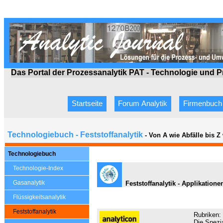
Das Portal der Prozessanalytik PAT - Technologie
und P
Startseite
Forum Analytik
Firmenbuch
Technologiebuch - Feststoffanalytik
- Von A wie Abfälle bis 
Technologiebuch
Technologie-Index
Gasanalytik
Feststoffanalytik - Applikation
Flüssigkeitsanalytik
Feststoffanalytik
Rubriken:
Die Spezia