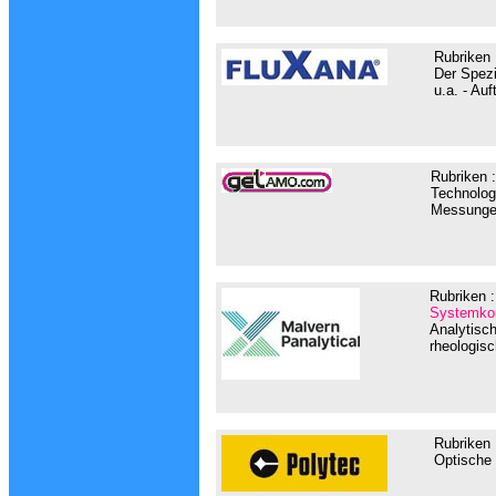
Rubriken 
Der Spezi
u.a. - Au
Rubriken 
Technolog
Messungen
Rubriken :
Systemkom
Analytisc
rheologisc
Rubriken
Optische