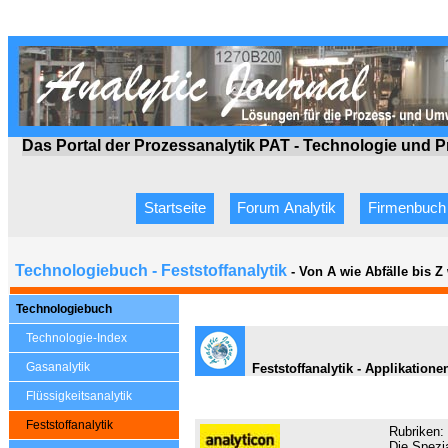
Das Portal der Prozessanalytik PAT - Technologie
und P
Startseite
Forum Analytik
Firmenbuch
Technologiebuch - Feststoffanalytik
- Von A wie Abfälle bis 
Technologiebuch
Technologie-Index
Gasanalytik
Feststoffanalytik - Applikatio
Flüssigkeitsanalytik
Feststoffanalytik
Rubriken:
Die Spezia