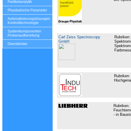
Partikelanalytik
Physikalische Parameter
Automatisierungslösungen
Kontrolltechnologie
Systemkomponenten
Probenaufbereitung
Carl Zeiss Spectroscopy
Rubriken
GmbH
Spektrome
Dienstleister
Spektrome
Farbmess
Rubriken:
Hochgenau
Rubriken:
Feuchteme
- in Baust