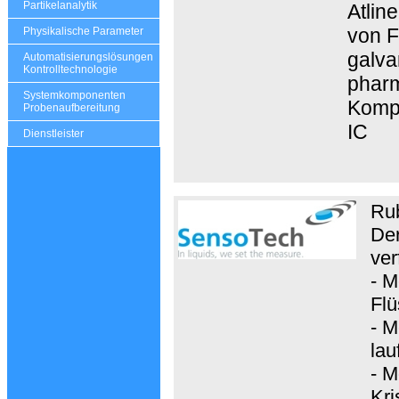
Partikelanalytik
Atlin
von F
Physikalische Parameter
galva
Automatisierungslösungen
Kontrolltechnologie
pharm
Systemkomponenten
Kompo
Probenaufbereitung
IC
Dienstleister
Ru
Der
ver
- M
Flü
- M
lau
- M
Kri