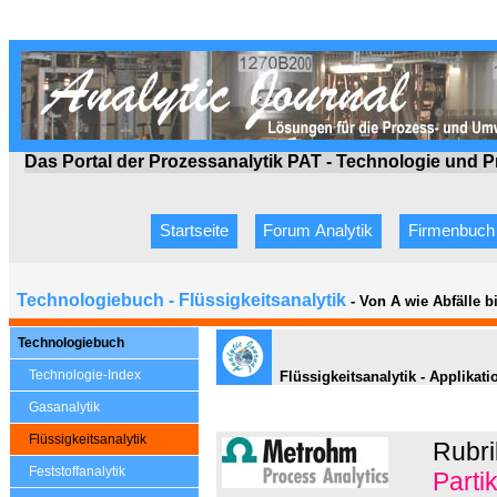
Das Portal der Prozessanalytik PAT - Technologie
und P
Startseite
Forum Analytik
Firmenbuch
Technologiebuch - Flüssigkeitsanalytik
- Von A wie Abfälle 
Technologiebuch
Technologie-Index
Flüssigkeitsanalytik - Applikat
Gasanalytik
Flüssigkeitsanalytik
Rubr
Feststoffanalytik
Parti