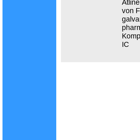
Atlin
von F
galva
pharm
Kompo
IC