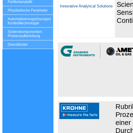
Partikelanalytik
Scien
Innovative Analytical Solutions
Physikalische Parameter
Sensi
Cont
Automatisierungslösungen
Kontrolltechnologie
Systemkomponenten
Probenaufbereitung
Dienstleister
Rubri
Proze
einer
Durch