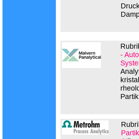
Druck
Damp
Rubri
- Aut
Syste
Analy
krist
rheol
Parti
Rubr
Parti