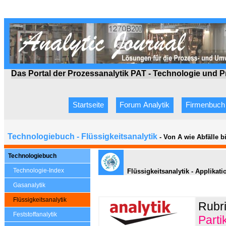
Das Portal der Prozessanalytik PAT - Technologie
und P
Startseite
Forum Analytik
Firmenbuch
Technologiebuch - Flüssigkeitsanalytik
- Von A wie Abfälle 
Technologiebuch
Technologie-Index
Flüssigkeitsanalytik - Applikat
Gasanalytik
Flüssigkeitsanalytik
Rubr
Feststoffanalytik
Parti