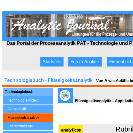
Das Portal der Prozessanalytik PAT - Technologie
und P
Startseite
Forum Analytik
Firmenbuch
Technologiebuch - Flüssigkeitsanalytik
- Von A wie Abfälle 
Technologiebuch
Technologie-Index
Flüssigkeitsanalytik - Applikati
Gasanalytik
Flüssigkeitsanalytik
Feststoffanalytik
Rubri