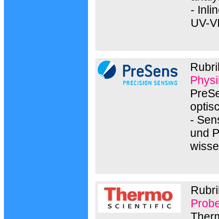
- Inl
UV-VI
Rubri
Physi
PreSe
optis
- Sen
und P
wisse
Rubri
Probe
Therm