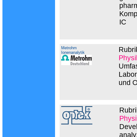
pharm
Kompo
IC
Metrohm
Rubri
Ionenanalytik
Physi
Umfas
Labor
und O
Rubr
Physi
Devel
analy