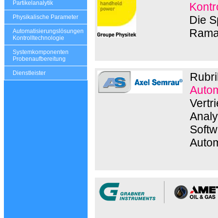
Partikelanalytik
Kontr
Die S
Physikalische Parameter
Rama
Automatisierungslösungen
Kontrolltechnologie
Systemkomponenten
Probenaufbereitung
Dienstleister
Rubri
Autom
Vertr
Analy
Softw
Autom