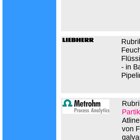
Rubri
Feuch
Flüss
- in B
Pipel
Rubr
Parti
Atlin
von F
galva