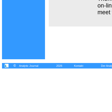
on-li
meet 
©
Analytic Journal
2026
Kontakt
Der Analy