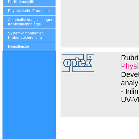
Partikelanalytik
Physikalische Parameter
Automatisierungslösungen
Kontrolltechnologie
Systemkomponenten
Probenaufbereitung
Dienstleister
Rubr
Physi
Devel
analy
- Inl
UV-VI