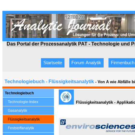
Das Portal der Prozessanalytik PAT - Technologie
und P
Startseite
Forum Analytik
Firmenbuch
Technologiebuch - Flüssigkeitsanalytik
- Von A wie Abfälle 
Technologiebuch
Technologie-Index
Flüssigkeitsanalytik - Applikat
Gasanalytik
Flüssigkeitsanalytik
Feststoffanalytik