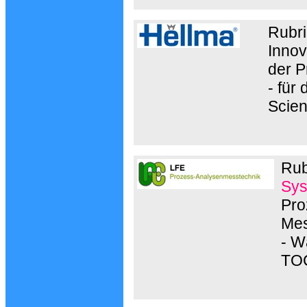
Rubri
Innov
der P
- für
Scien
Rub
Sys
Pro
Mes
- W
TOC