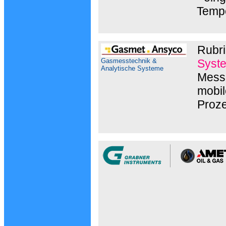
Tempe
Rubri
Gasmesstechnik &
Syst
Analytische Systeme
Messg
mobil
Proz