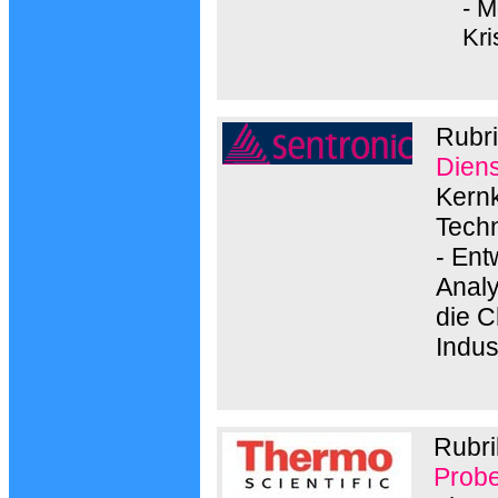
- M
Kri
Rubr
Diens
Kernk
Techn
- En
Analy
die C
Indus
Rubri
Probe