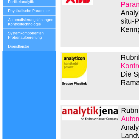
Partikelanalytik
Param
Analys
Physikalische Parameter
situ-
Automatisierungslösungen
Kontrolltechnologie
Kenng
Systemkomponenten
Probenaufbereitung
Dienstleister
Rubri
Kontr
Die S
Rama
Rubri
Autom
Analy
Landw