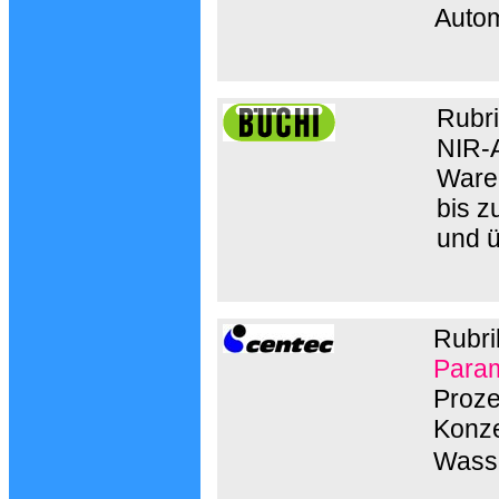
Autom
Rubr
NIR-A
Ware
bis z
und 
Rubri
Param
Proze
Konze
Wasse