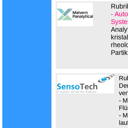
Rubri
- Aut
Syste
Analy
krist
rheol
Parti
Ru
Der
ver
- M
Flü
- M
lau