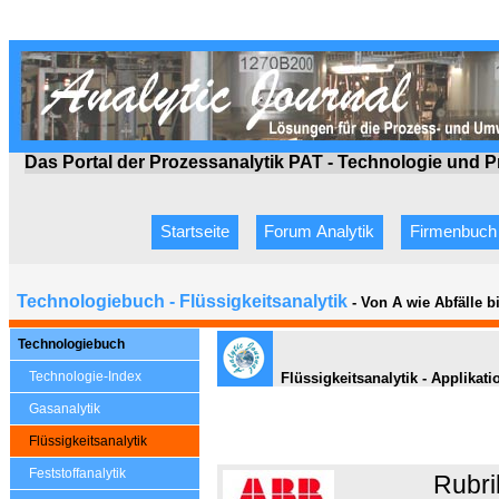
Das Portal der Prozessanalytik PAT - Technologie
und P
Startseite
Forum Analytik
Firmenbuch
Technologiebuch - Flüssigkeitsanalytik
- Von A wie Abfälle 
Technologiebuch
Technologie-Index
Flüssigkeitsanalytik - Applikat
Gasanalytik
Flüssigkeitsanalytik
Feststoffanalytik
Rubri