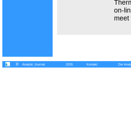
Therm
on-li
meet 
©
Analytic Journal
2026
Kontakt
Der Analy