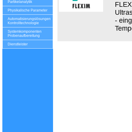
Partikelanalytik
FLEXI
Physikalische Parameter
Ultra
- ein
Automatisierungslösungen
Kontrolltechnologie
Tempe
Systemkomponenten
Probenaufbereitung
Dienstleister