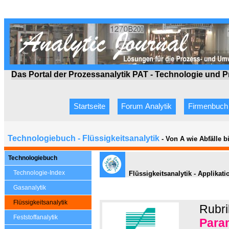
Das Portal der Prozessanalytik PAT - Technologie
und P
Startseite
Forum Analytik
Firmenbuch
Technologiebuch - Flüssigkeitsanalytik
- Von A wie Abfälle 
Technologiebuch
Technologie-Index
Flüssigkeitsanalytik - Applikat
Gasanalytik
Flüssigkeitsanalytik
Rubri
Feststoffanalytik
Para