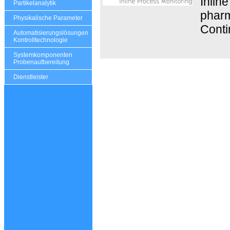
Inlin
Partikelanalytik
pharm
Physikalische Parameter
Conti
Automatisierungslösungen
Kontrolltechnologie
Systemkomponenten
Probenaufbereitung
Dienstleister