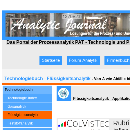
Das Portal der Prozessanalytik PAT - Technologie
und P
Startseite
Forum Analytik
Firmenbuch
Technologiebuch - Flüssigkeitsanalytik
- Von A wie Abfälle 
Technologiebuch
Technologie-Index
Flüssigkeitsanalytik - Applikati
Gasanalytik
Flüssigkeitsanalytik
Rubri
Feststoffanalytik