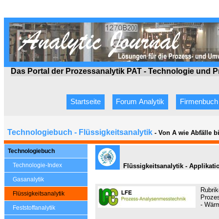
Das Portal der Prozessanalytik PAT - Technologie
und P
Startseite
Forum Analytik
Firmenbuch
Technologiebuch - Flüssigkeitsanalytik
- Von A wie Abfälle 
Technologiebuch
Technologie-Index
Flüssigkeitsanalytik - Applikat
Gasanalytik
Rubrik
Flüssigkeitsanalytik
Prozes
- Wärm
Feststoffanalytik