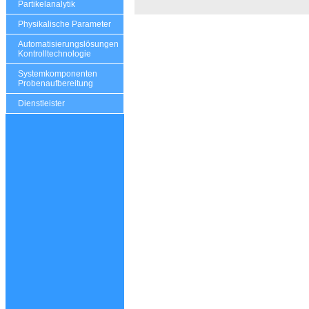
Partikelanalytik
Physikalische Parameter
Automatisierungslösungen
Kontrolltechnologie
Systemkomponenten
Probenaufbereitung
Dienstleister