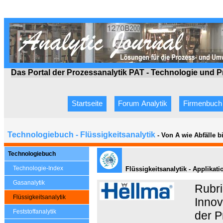
Das Portal der Prozessanalytik PAT - Technologie
und P
Startseite
Forum Analytik
Firmenbuch
Technologiebuch - Flüssigkeitsanalytik
- Von A wie Abfälle 
Technologiebuch
Technologie-Index
Flüssigkeitsanalytik - Applika
Gasanalytik
Rubri
Flüssigkeitsanalytik
Innov
Feststoffanalytik
der P