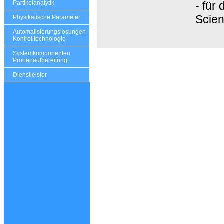
- für
Partikelanalytik
Scien
Physikalische Parameter
Automatisierungslösungen
Kontrolltechnologie
Systemkomponenten
Probenaufbereitung
Dienstleister