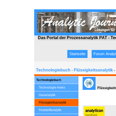
Das Portal der Prozessanalytik PAT - T
Startseite
Forum Analyt
Technologiebuch - Flüssigkeitsanalytik
-
Technologiebuch
Technologie-Index
Flüssigkeit
Gasanalytik
Flüssigkeitsanalytik
Feststoffanalytik