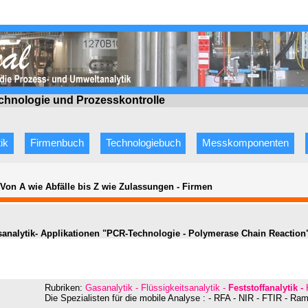
echnologie
und Prozesskontrolle
ik
Firmenbuch
Technologiebuch
Messkomponenten
 Von A wie Abfälle bis Z wie Zulassungen
-
Firmen
sanalytik- Applikationen "PCR-Technologie - Polymerase Chain Reaction
Rubriken:
Gasanalytik - Flüssigkeitsanalytik -
Feststoffanalyti
k -
Die Spezialisten für die mobile Analyse : - RFA - NIR - FTIR - Ra