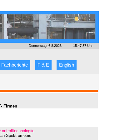
Donnerstag, 6.8.2026
15:47:37 Uhr
Fachberichte
F & E
English
"- Firmen
Kontrolltechnologiie
man-Spektrometrie