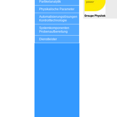
Partikelanalytik
Physikalische Parameter
Automatisierungslösungen
Kontrolltechnologie
Systemkomponenten
Probenaufbereitung
Dienstleister