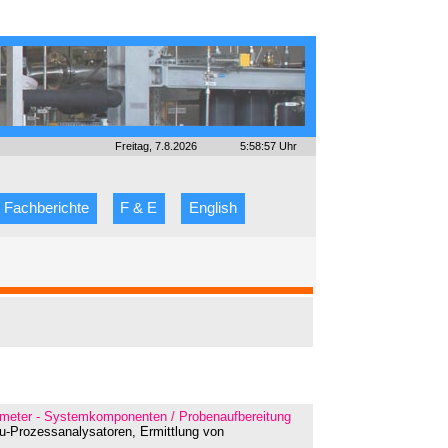
Freitag, 7.8.2026
5:58:57 Uhr
Fachberichte
F & E
English
rameter - Systemkomponenten / Probenaufbereitung
situ-Prozessanalysatoren, Ermittlung von