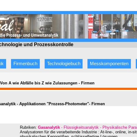
echnologie
und Prozesskontrolle
ik
Firmenbuch
Technologiebuch
Messkomponenten
 Von A wie Abfälle bis Z wie Zulassungen
-
Firmen
sanalytik - Applikationen "Prozess-Photometer"- Firmen
Rubriken:
Gasanalytik
- Flüssigkeitsanalytik - Physikalische Pa
Analysatoren für die verarbeitende Industrie : At-line-, online, in-
physikalischen Kenngrößen, schlüsselfertige Lösungen