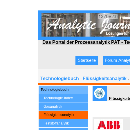
Das Portal der Prozessanalytik PAT - T
Startseite
Forum Analyt
Technologiebuch - Flüssigkeitsanalytik
-
Technologiebuch
Technologie-Index
Flüssigkeit
Gasanalytik
Flüssigkeitsanalytik
Feststoffanalytik