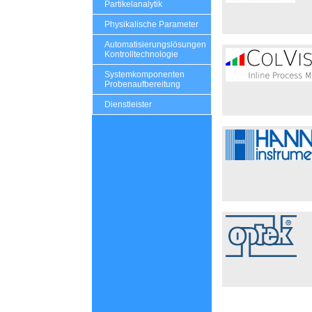
Partikelanalytik
Physikalische Parameter
Automatisierungslösungen
Kontrolltechnologie
Systemkomponenten
Probenaufbereitung
Dienstleister