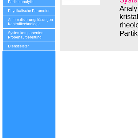
Partikelanalytik
Analy
Physikalische Parameter
krist
Automatisierungslösungen
rheol
Kontrolltechnologie
Parti
Systemkomponenten
Probenaufbereitung
Dienstleister