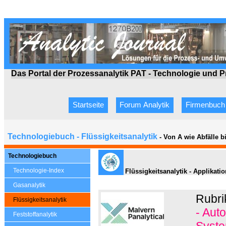
Das Portal der Prozessanalytik PAT - Technologie
und P
Startseite
Forum Analytik
Firmenbuch
Technologiebuch - Flüssigkeitsanalytik
- Von A wie Abfälle 
Technologiebuch
Technologie-Index
Flüssigkeitsanalytik - Applikati
Gasanalytik
Rubri
Flüssigkeitsanalytik
- Aut
Feststoffanalytik
Syste