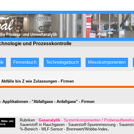
echnologie
und Prozesskontrolle
ik
Firmenbuch
Technologiebuch
Messkomponenten
e Abfälle bis Z wie Zulassungen
-
Firmen
- Applikationen - "Abfallgase - Anfallgase" - Firmen
Rubriken :
Gasanalytik
- Systemkomponenten / Probenaufbereitu
Sauerstoff in Rauchgasen - Sauerstoff-Spurenmessung - Sauerst
%-Bereich - WLF-Sensor - Brennwert/Wobbe-Index
.