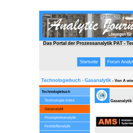
Das Portal der Prozessanalytik PAT - T
Startseite
Forum Analyt
Technologiebuch - Gasanalytik
- Von A wi
Technologiebuch
Technologie-Index
Gasanalytik 
Gasanalytik
Flüssigkeitsanalytik
Feststoffanalytik