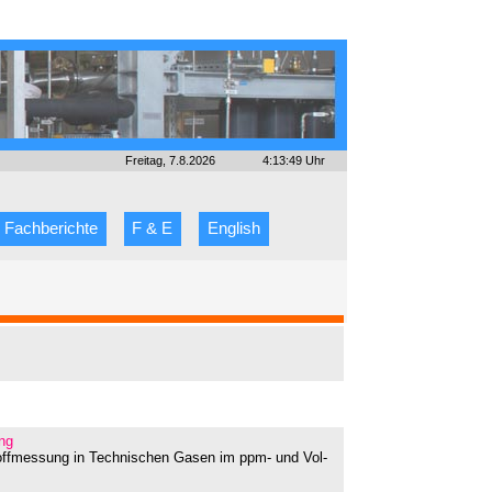
Freitag, 7.8.2026
4:13:49 Uhr
Fachberichte
F & E
English
ng
offmessung in Technischen Gasen im ppm- und Vol-