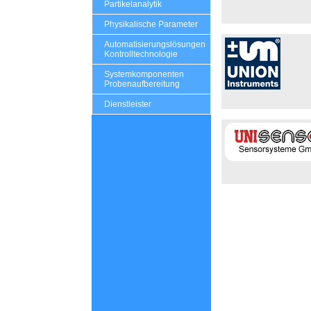
Partikelanalytik
Physikalische Parameter
Automatisierungslösungen
Kontrolltechnologie
Systemkomponenten
Probenaufbereitung
Dienstleister