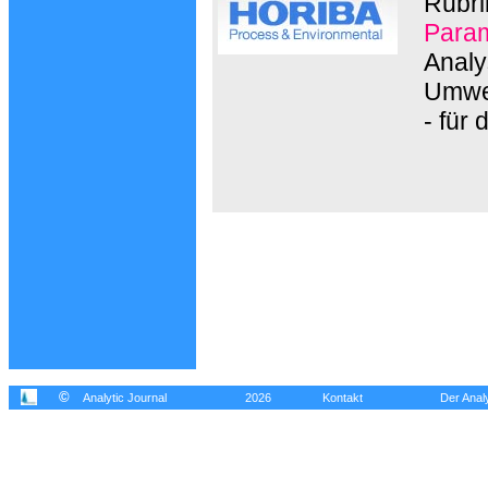
Rubri
Param
Analy
Umwe
- für
©
Analytic Journal
2026
Kontakt
Der Analy