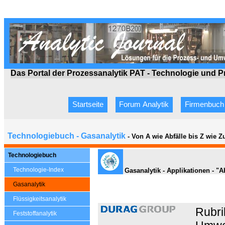
Das Portal der Prozessanalytik PAT - Technologie
und P
Startseite
Forum Analytik
Firmenbuch
Technologiebuch - Gasanalytik
- Von A wie Abfälle bis Z wie 
Technologiebuch
Technologie-Index
Gasanalytik - Applikationen - "A
Gasanalytik
Flüssigkeitsanalytik
Rubri
Feststoffanalytik