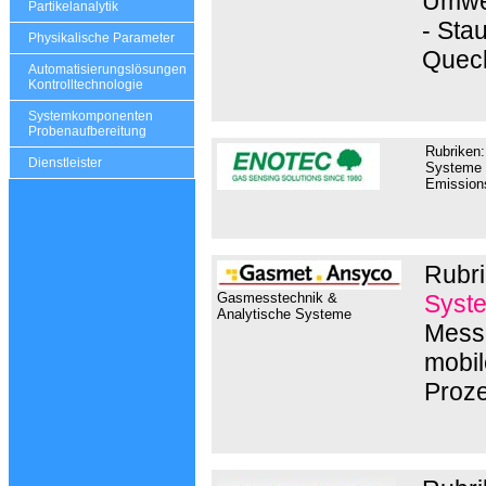
Umwel
Partikelanalytik
- Sta
Physikalische Parameter
Queck
Automatisierungslösungen
Kontrolltechnologie
Systemkomponenten
Probenaufbereitung
Rubriken:
Dienstleister
Systeme z
Emissio
Rubri
Gasmesstechnik &
Syst
Analytische Systeme
Messg
mobil
Proz