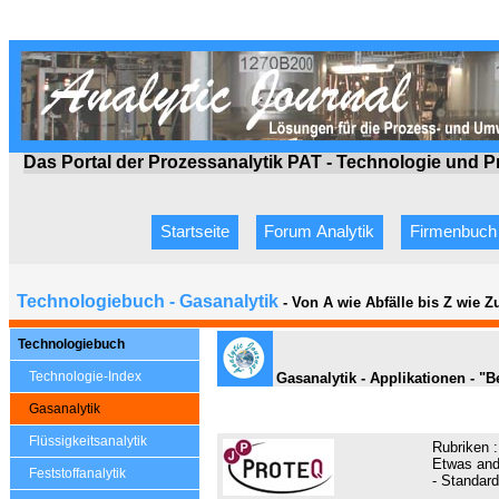
Das Portal der Prozessanalytik PAT - Technologie
und P
Startseite
Forum Analytik
Firmenbuch
Technologiebuch - Gasanalytik
- Von A wie Abfälle bis Z wie 
Technologiebuch
Technologie-Index
Gasanalytik - Applikationen - "
Gasanalytik
Flüssigkeitsanalytik
Rubriken 
Etwas and
Feststoffanalytik
- Standard