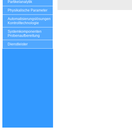
Partikelanalytik
Physikalische Parameter
Automatisierungslösungen
Kontrolltechnologie
Systemkomponenten
Probenaufbereitung
Dienstleister