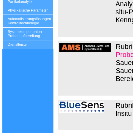
Partikelanalytik
Analys
situ-
Physikalische Parameter
Kenng
Automatisierungslösungen
Kontrolltechnologie
Systemkomponenten
Probenaufbereitung
Dienstleister
Rubri
Probe
Sauer
Sauer
Berei
Rubri
Insit