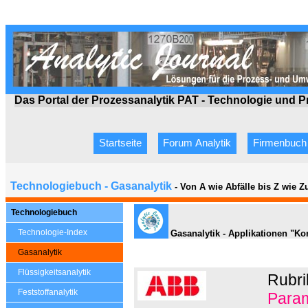
Das Portal der Prozessanalytik PAT - Technologie
und P
Startseite
Forum Analytik
Firmenbuch
Technologiebuch - Gasanalytik
- Von A wie Abfälle bis Z wie 
Technologiebuch
Technologie-Index
Gasanalytik - Applikationen "Ko
Gasanalytik
Flüssigkeitsanalytik
Rubri
Feststoffanalytik
Param