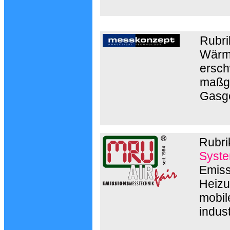
Rubri
Wärme
ersch
maßge
Gasg
Rubri
Syste
Emiss
Heizu
mobil
indust