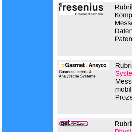
Rubri
Kompl
Messg
Daten
Paten
Rubri
Gasmesstechnik &
Syst
Analytische Systeme
Messg
mobil
Proz
Rubri
Physi