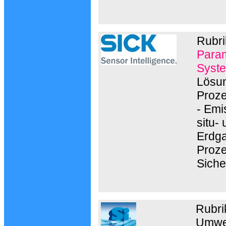
Rubri
Param
Syste
Lösun
Proze
- Emi
situ-
Erdga
Proze
Siche
Rubri
Umwel