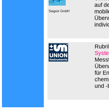
auf d
mobil
Siegrist GmbH
Überw
indiv
Rubri
Syste
Messt
Überw
für E
chemi
und -