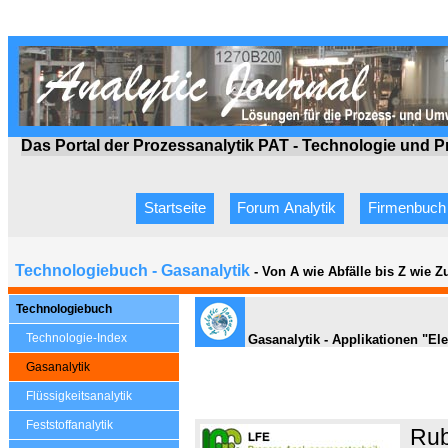
Das Portal der Prozessanalytik PAT - Technologie
und P
Startseite
Forum Analytik
Firmenbuch
Technologiebuch - Gasanalytik
- Von A wie Abfälle bis Z wie 
Technologiebuch
Technologie-Index
Gasanalytik - Applikationen "El
Gasanalytik
Flüssigkeitsanalytik
Feststoffanalytik
Rub