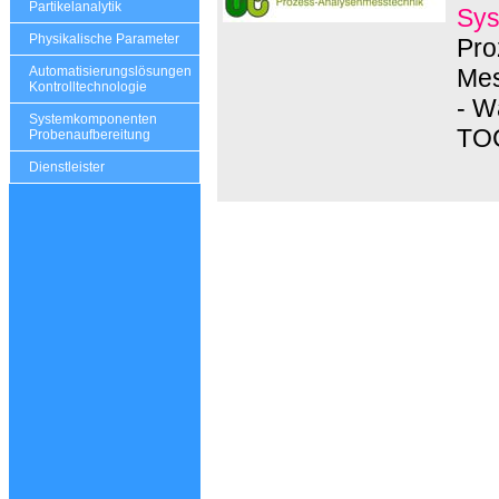
Partikelanalytik
Sys
Physikalische Parameter
Pro
Mes
Automatisierungslösungen
Kontrolltechnologie
- W
Systemkomponenten
TOC
Probenaufbereitung
Dienstleister