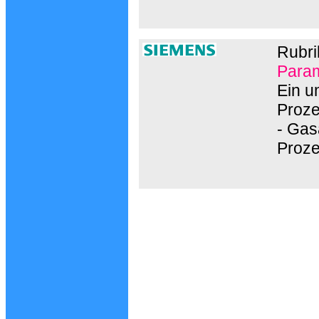
Rubri
Param
Ein u
Proze
- Gas
Proz