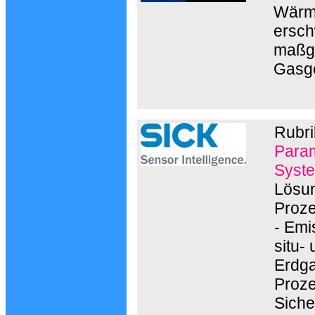
Wärme
ersch
maßge
Gasg
Rubri
Param
Syste
Lösun
Proze
- Emi
situ-
Erdga
Proze
Siche