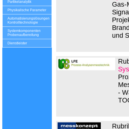
Partikelanalytik
Gas-M
Physikalische Parameter
Signa
Proje
Automatisierungslösungen
Kontrolltechnologie
Brand
Systemkomponenten
und 
Probenaufbereitung
Dienstleister
Rub
Sys
Pro
Mes
- W
TOC
Rubri