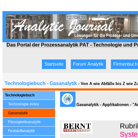
Das Portal der Prozessanalytik PAT - Technologie
und P
Startseite
Forum Analytik
Firmenbuch
Technologiebuch - Gasanalytik
- Von A wie Abfälle bis Z wie 
Technologiebuch
Technologie-Index
Gasanalytik - Applikationen - "
Gasanalytik
Flüssigkeitsanalytik
Rubri
Feststoffanalytik
Syste