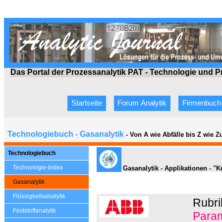
Das Portal der Prozessanalytik PAT - Technologie
und P
Startseite
Forum Analytik
Firmenbuch
Technologiebuch - Gasanalytik
- Von A wie Abfälle bis Z wie 
Technologiebuch
Technologie-Index
Gasanalytik - Applikationen - "
Gasanalytik
Flüssigkeitsanalytik
Rubri
Feststoffanalytik
Param