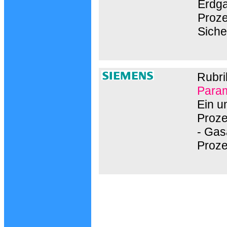
Erdga
Proze
Siche
Rubri
Param
Ein u
Proze
- Gas
Proz