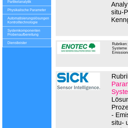
Partikelanalytik
Analys
Physikalische Parameter
situ-
Kenng
Automatisierungslösungen
Kontrolltechnologie
Systemkomponenten
Probenaufbereitung
Dienstleister
Rubriken:
Systeme z
Emissio
Rubri
Param
Syste
Lösun
Proze
- Emi
situ-