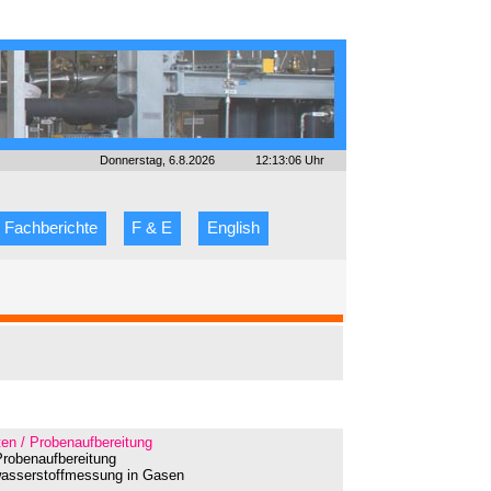
Donnerstag, 6.8.2026
12:13:06 Uhr
Fachberichte
F & E
English
n / Probenaufbereitung
Probenaufbereitung
nwasserstoffmessung in Gasen