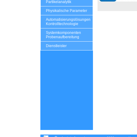
Partikelanalytik
Physikalische Parameter
Automatisierungslösungen
Kontrolltechnologie
Systemkomponenten
Probenaufbereitung
Dienstleister