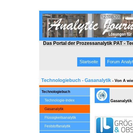
Das Portal der Prozessanalytik PAT - T
Startseite
Forum Analyt
Technologiebuch - Gasanalytik
- Von A wi
Technologiebuch
Technologie-Index
Gasanalytik
Gasanalytik
Flüssigkeitsanalytik
Feststoffanalytik