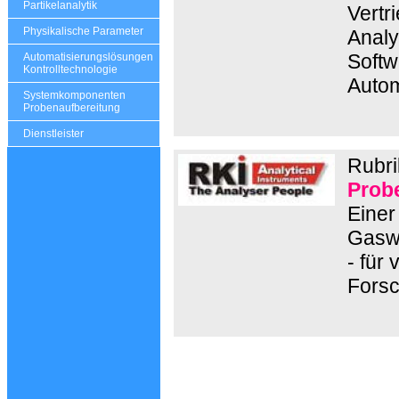
Partikelanalytik
Vertr
Physikalische Parameter
Analy
Softw
Automatisierungslösungen
Kontrolltechnologie
Autom
Systemkomponenten
Probenaufbereitung
Dienstleister
Rubri
Prob
Einer
Gaswa
- für 
Forsc