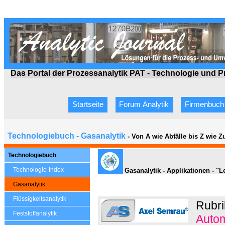
Das Portal der Prozessanalytik PAT - Technologie
und P
Startseite
Forum Analytik
Firmenbuch
Technologiebuch - Gasanalytik
- Von A wie Abfälle bis Z wie 
Technologiebuch
Technologie-Index
Gasanalytik - Applikationen - "L
Gasanalytik
Flüssigkeitsanalytik
Rubri
Feststoffanalytik
Autom