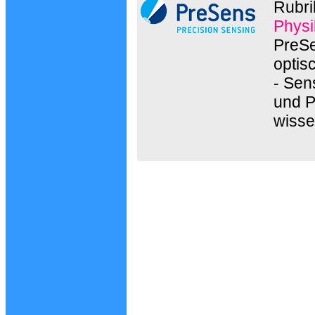
Rubri
Physi
PreSe
optis
- Sen
und P
wisse