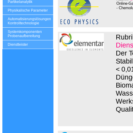
Partikelanalytik
Online-Ga
- Chemolu
Physikalische Parameter
Automatisierungslösungen
Kontrolltechnologie
Systemkomponenten
Rubri
Probenaufbereitung
Diens
Dienstleister
Der T
Stabi
< 0,0
Dünge
Bioma
Wasse
Werks
Quali