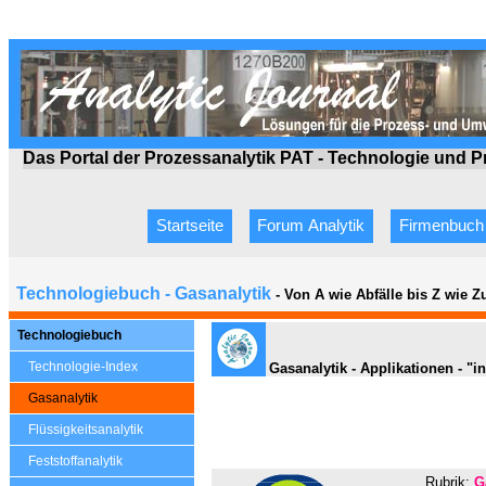
Das Portal der Prozessanalytik PAT - Technologie
und P
Startseite
Forum Analytik
Firmenbuch
Technologiebuch - Gasanalytik
- Von A wie Abfälle bis Z wie 
Technologiebuch
Technologie-Index
Gasanalytik - Applikationen - "i
Gasanalytik
Flüssigkeitsanalytik
Feststoffanalytik
Rubrik:
G