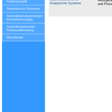
Messgerät
Partikelanalytik
Analytische Systeme
und Proz
Physikalische Parameter
Automatisierungslösungen
Kontrolltechnologie
Systemkomponenten
Probenaufbereitung
Dienstleister