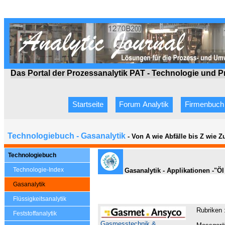
Das Portal der Prozessanalytik PAT - Technologie
und P
Startseite
Forum Analytik
Firmenbuch
Technologiebuch - Gasanalytik
- Von A wie Abfälle bis Z wie 
Technologiebuch
Technologie-Index
Gasanalytik - Applikationen -"Ö
Gasanalytik
Flüssigkeitsanalytik
Rubriken 
Feststoffanalytik
Diens
Gasmesstechnik &