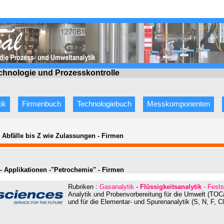
echnologie
und Prozesskontrolle
ik
Firmenbuch
Technologiebuch
Messkomponenten
e Abfälle bis Z wie Zulassungen
-
Firmen
 - Applikationen -"Petrochemie" - Firmen
Rubriken :
Gasanalytik
-
Flüssigkeitsanalytik
- Fests
Analytik und Probenvorbereitung für die Umwelt (T
und für die Elementar- und Spurenanalytik (S, N, F, Cl,