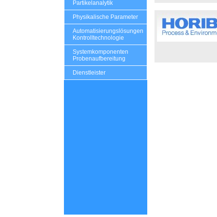
Partikelanalytik
Physikalische Parameter
Automatisierungslösungen
Kontrolltechnologie
Systemkomponenten
Probenaufbereitung
Dienstleister