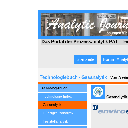
Das Portal der Prozessanalytik PAT - T
Startseite
Forum Analyt
Technologiebuch - Gasanalytik
- Von A wi
Technologiebuch
Technologie-Index
Gasanalytik
Gasanalytik
Flüssigkeitsanalytik
Feststoffanalytik