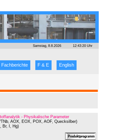
Samstag, 8.8.2026
12:43:20 Uhr
Fachberichte
F & E
English
toffanalytik - Physikalische Parameter
OC/TNb, AOX, EOX, POX, AOF, Quecksilber)
 Br, I, Hg)