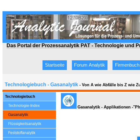
Das Portal der Prozessanalytik PAT - Technologie
und P
Startseite
Forum Analytik
Firmenbuch
Technologiebuch - Gasanalytik
- Von A wie Abfälle bis Z wie 
Technologiebuch
Technologie-Index
Gasanalytik - Applikationen -"P
Gasanalytik
Flüssigkeitsanalytik
Feststoffanalytik