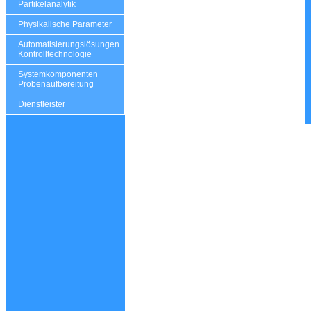
Partikelanalytik
Physikalische Parameter
Automatisierungslösungen
Kontrolltechnologie
Systemkomponenten
Probenaufbereitung
Dienstleister