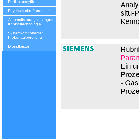
Partikelanalytik
Analys
Physikalische Parameter
situ-
Kenng
Automatisierungslösungen
Kontrolltechnologie
Systemkomponenten
Probenaufbereitung
Dienstleister
Rubri
Param
Ein u
Proze
- Gas
Proz