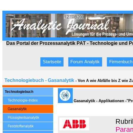
Das Portal der Prozessanalytik PAT - Technologie
und P
Startseite
Forum Analytik
Firmenbuch
Technologiebuch - Gasanalytik
- Von A wie Abfälle bis Z wie 
Technologiebuch
Technologie-Index
Gasanalytik - Applikationen -"
Gasanalytik
Flüssigkeitsanalytik
Rubri
Feststoffanalytik
Param