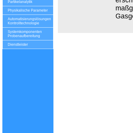
Partikelanalytik
maßge
Physikalische Parameter
Gasg
Automatisierungslösungen
Kontrolltechnologie
Systemkomponenten
Probenaufbereitung
Dienstleister