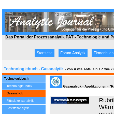
Das Portal der Prozessanalytik PAT - Technologie
und P
Startseite
Forum Analytik
Firmenbuch
Technologiebuch - Gasanalytik
- Von A wie Abfälle bis Z wie 
Technologiebuch
Technologie-Index
Gasanalytik - Applikationen - "
R
Gasanalytik
Rubri
Flüssigkeitsanalytik
Wärme
Feststoffanalytik
ersch