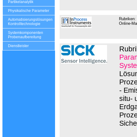
Partikelanalytik
Physikalische Parameter
Rubriken:
Automatisierungslösungen
Online-Ma
Kontrolltechnologie
Systemkomponenten
Probenaufbereitung
Dienstleister
Rubri
Param
Syste
Lösun
Proze
- Emi
situ-
Erdga
Proze
Siche