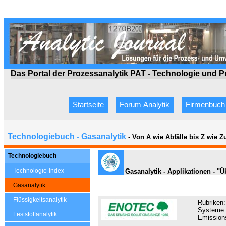
Das Portal der Prozessanalytik PAT - Technologie
und P
Startseite
Forum Analytik
Firmenbuch
Technologiebuch - Gasanalytik
- Von A wie Abfälle bis Z wie 
Technologiebuch
Technologie-Index
Gasanalytik - Applikationen - 
Gasanalytik
Flüssigkeitsanalytik
Rubriken:
Systeme z
Feststoffanalytik
Emissio