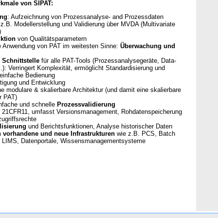
rkmale von SIPAT:
ung
: Aufzeichnung von Prozessanalyse- and Prozessdaten
 z.B. Modellerstellung und Validierung über MVDA (Multivariate
)
iktion
von Qualitätsparametern
ie Anwendung von PAT im weitesten Sinne:
Überwachung und
chnittstelle
für alle PAT-Tools (Prozessanalysegeräte, Data-
): Verringert Komplexität, ermöglicht Standardisierung und
 einfache Bedienung
rtigung und Entwicklung
ne modulare & skalierbare Architektur (und damit eine skalierbare
r PAT)
infache und schnelle
Prozessvalidierung
für 21CFR11, umfasst Versionsmanagement, Rohdatenspeicherung
ugriffsrechte
lisierung
und Berichtsfunktionen, Analyse historischer Daten
in vorhandene und neue Infrastrukturen
wie z.B. PCS, Batch
 LIMS, Datenportale, Wissensmanagementsysteme