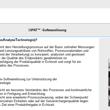
S
IPAT™
-Softwarelösung
A
T
ss
nalyse
echnologie)?
 mit dem Herstellungsprozesse auf der Basis zeitnaher Messungen
- und Leistungsattribute von Rohstoffen, Prozessmaterialien und
nd der Verarbeitung) so konzipiert, analysiert und gesteuert
die Qualität des Endprodukts gewährleistet ist.
rfolgung der Produktqualität in Echtzeit und sorgt für ein
ndnis des Prozesses.
ns-Softwarelösung zur Unterstützung der
nologie
cht ein besseres Verständnis des Prozesses und kontinuierliche
n in Fertigung und Entwicklung.
cht eine erweiterte Prozesssteuerung, wobei der Schwerpunkt
einzelnen Einheiten oder auf der Gesamtchargenqualität liegen
Ziel einer Produktfreigabe in Echtzeit.