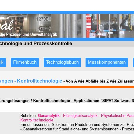
echnologie
und Prozesskontrolle
ik
Firmenbuch
Technologiebuch
Messkomponenten
ngen - Kontrolltechnologie
- Von A wie Abfälle bis Z wie Zulassu
rungslösungen / Kontrolltechnologie - Applikationen "SIPAT-Software f
Rubriken:
Gasanalytik
- Flüssigkeitsanalytik - Physikalische Pa
Kontrolltechnologie
Ein umfassendes Spektrum an Produkten und Systemen zur Proze
- Gasanalysatoren für Stand alone- und Systemlösungen - Proz