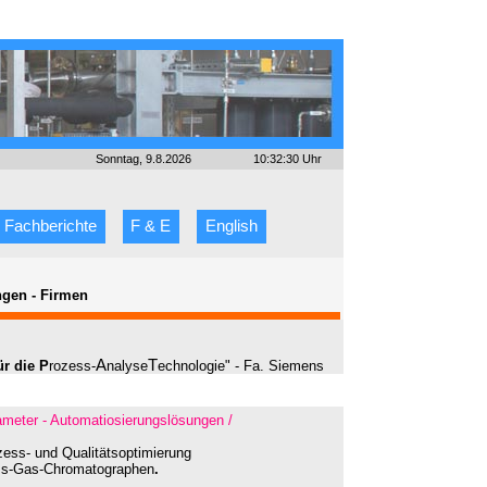
Sonntag, 9.8.2026
10:32:30 Uhr
Fachberichte
F & E
English
ngen
-
Firmen
A
T
ür die
P
rozess-
nalyse
echnologie" - Fa. Siemens
rameter - Automatiosierungslösungen /
ss- und Qualitätsoptimierung
ess-Gas-Chromatographen
.