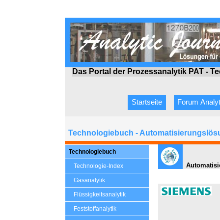
Das Portal der Prozessanalytik PAT - T
Startseite
Forum Analyt
Technologiebuch - Automatisierungslösu
Technologiebuch
Automatisie
Technologie-Index
Gasanalytik
Flüssigkeitsanalytik
Feststoffanalytik