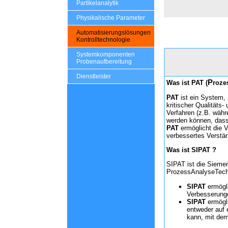
Partikelanalytik
Physikalische Parameter
Automatisierungslösungen
Kontrolltechnologie
Systemkomponenten
Probenaufbereitung
Dienstleister
P
Was ist PAT (
roze
PAT
ist ein System,
kritischer Qualitäts
Verfahren (z.B. währe
werden können, dass 
PAT
ermöglicht die Ve
verbessertes Verstä
Was ist SIPAT ?
SIPAT ist die Sieme
ProzessAnalyseTech
SIPAT
ermögli
Verbesserunge
SIPAT
ermögli
entweder auf 
kann, mit dem 