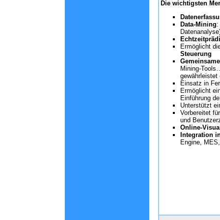
Die wichtigsten Me
Datenerfass
Data-Mining
:
Datenanalyse
Echtzeitpräd
Ermöglicht d
Steuerung
Gemeinsame S
Mining-Tools…
gewährleistet
Einsatz in Fe
Ermöglicht ei
Einführung de
Unterstützt e
Vorbereitet 
und Benutzerz
Online-Visua
Integration 
Engine, MES,